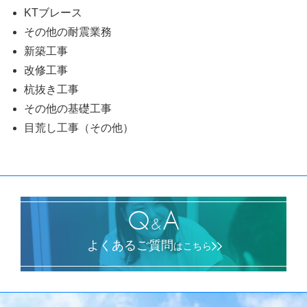
KTブレース
その他の耐震業務
新築工事
改修工事
杭抜き工事
その他の基礎工事
目荒し工事（その他）
Q
A
&
よくあるご質問
はこちら