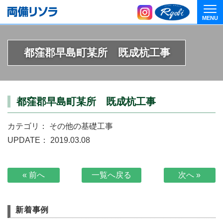
MENU
Togg
都窪郡早島町某所 既成杭工事
都窪郡早島町某所 既成杭工事
カテゴリ：
その他の基礎工事
UPDATE： 2019.03.08
« 前へ
一覧へ戻る
次へ »
新着事例